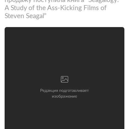
A Study of the Ass-Kicking Films of
Steven Seagal"