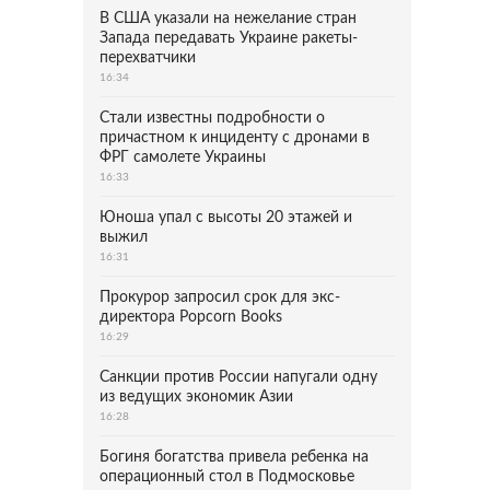
В США указали на нежелание стран
Запада передавать Украине ракеты-
перехватчики
16:34
Стали известны подробности о
причастном к инциденту с дронами в
ФРГ самолете Украины
16:33
Юноша упал с высоты 20 этажей и
выжил
16:31
Прокурор запросил срок для экс-
директора Popcorn Books
16:29
Санкции против России напугали одну
из ведущих экономик Азии
16:28
Богиня богатства привела ребенка на
операционный стол в Подмосковье