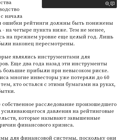
ства
водство
 с начала
ия ошибки рейтинги должны быть понижены
 - на четыре пункта ниже. Тем не менее,
сь на прежнем уровне еще целый год. Лишь
 были наконец пересмотрены.
торые являлись инструментами для
ов. Еще два года назад эти инструменты
ь большие прибыли при невысоком риске.
зиса многие инвесторы уже потеряли до 60
тем, кто остался с этими бумагами на руках,
бытки.
е собственное расследование произошедшего
не усиливающегося давления на рейтинговые
тельств, которые называют завышенные
причин финансового кризиса.
мы для финансовой системы, поскольку они