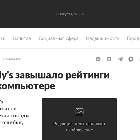
6 августа, 16:36
ки
Капитал
Социальная сфера
Недвижимость
Город
Экономика
y's завышало рейтинги
 компьютере
's
йтинги
а миллиарды
й ошибки,