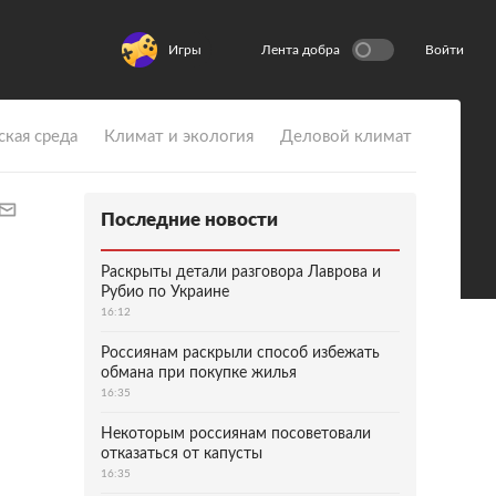
Игры
Лента добра
Войти
ская среда
Климат и экология
Деловой климат
Последние новости
Раскрыты детали разговора Лаврова и
Рубио по Украине
16:12
Россиянам раскрыли способ избежать
обмана при покупке жилья
16:35
Некоторым россиянам посоветовали
отказаться от капусты
16:35