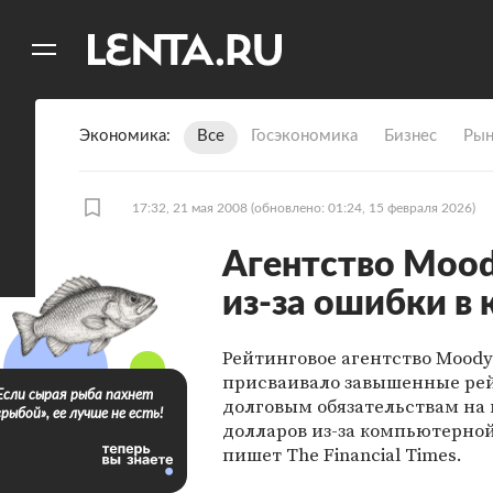
11
A
Экономика
Все
Госэкономика
Бизнес
Рын
17:32, 21 мая 2008
(обновлено: 01:24, 15 февраля 2026)
Агентство Mood
из-за ошибки в
Рейтинговое агентство Moody
присваивало завышенные ре
Если сырая рыба пахнет
долговым обязательствам н
«рыбой», ее лучше не есть!
долларов из-за компьютерно
пишет The Financial Times.