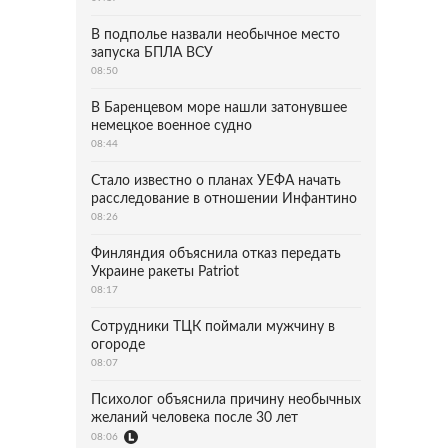
В подполье назвали необычное место
запуска БПЛА ВСУ
08:50
В Баренцевом море нашли затонувшее
немецкое военное судно
08:44
Стало известно о планах УЕФА начать
расследование в отношении Инфантино
08:26
Финляндия объяснила отказ передать
Украине ракеты Patriot
08:17
Сотрудники ТЦК поймали мужчину в
огороде
08:07
Психолог объяснила причину необычных
желаний человека после 30 лет
08:06