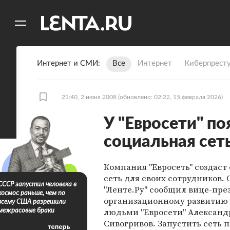
11
A
Интернет и СМИ
Все
Интернет
Киберпрест
21:40, 2 июня 2008
(обновлено: 02:22, 15 февраля 2026)
У "Евросети" по
социальная сет
Компания "Евросеть" создаст
сеть для своих сотрудников. 
СССР запустил человека в
"Ленте.Ру" сообщил вице-пре
космос раньше, чем по
организационному развитию 
всему США разрешили
людьми "Евросети" Александ
межрасовые браки
Сивогривов. Запустить сеть 