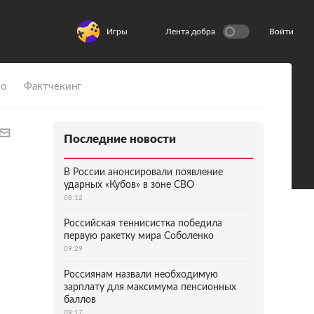
Игры
Лента добра
Войти
ио
Фактчекинг
Последние новости
В России анонсировали появление
ударных «Кубов» в зоне СВО
08:12
Российская теннисистка победила
первую ракетку мира Соболенко
09:29
Россиянам назвали необходимую
зарплату для максимума пенсионных
баллов
09:17