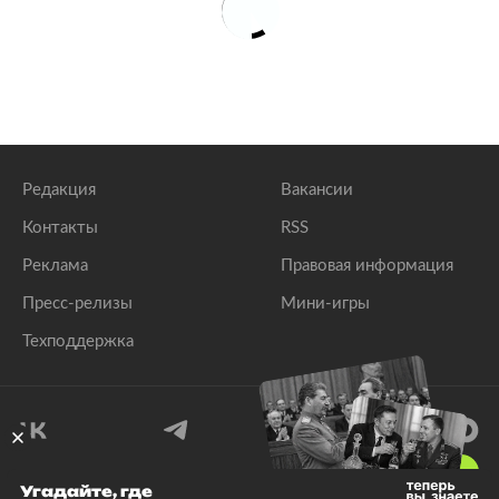
Редакция
Вакансии
Контакты
RSS
Реклама
Правовая информация
Пресс-релизы
Мини-игры
Техподдержка
18
+
Угадайте, где