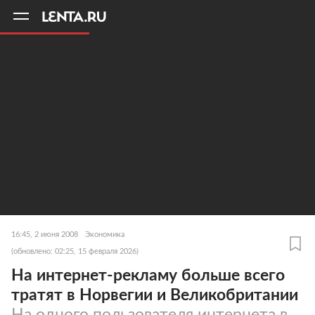
11
A
16:45, 2 июня 2008
Экономика
(обновлено: 02:25, 15 февраля 2026)
На интернет-рекламу больше всего
тратят в Норвегии и Великобритании
На одного пользователя интернета в