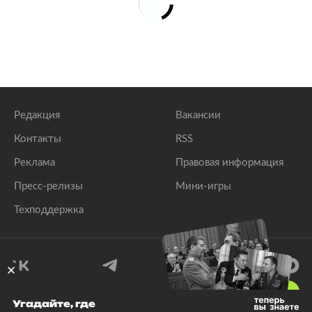
Редакция
Вакансии
Контакты
RSS
Реклама
Правовая информация
Пресс-релизы
Мини-игры
Техподдержка
18
+
Угадайте, где