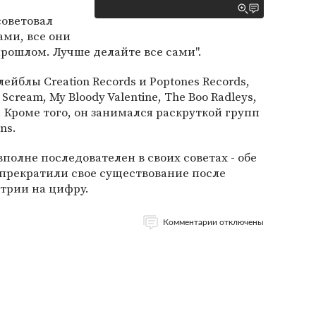
советовал
ами, все они
прошлом. Лучше делайте все сами".
ейблы Creation Records и Poptones Records,
Scream, My Bloody Valentine, The Boo Radleys,
n. Кроме того, он занимался раскруткой групп
ns.
полне последователен в своих советах - обе
 прекратили свое существование после
трии на цифру.
Комментарии отключены