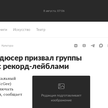
8 августа, 07:06
ниги
Искусство
Театр
Культура
дюсер призвал группы
 с рекорд-лейблами
кальный
McGee)
ключать
и, сообщает