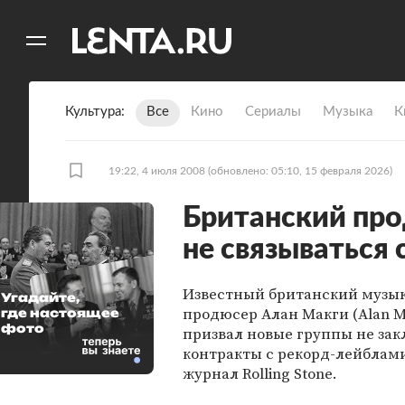
11
A
Культура
Все
Кино
Сериалы
Музыка
К
19:22, 4 июля 2008
(обновлено: 05:10, 15 февраля 2026)
Британский про
не связываться
Известный британский музы
Угадайте,
продюсер Алан Макги (Alan 
где настоящее
фото
призвал новые группы не за
контракты с рекорд-лейблам
журнал Rolling Stone.