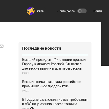
Игры
Лента добра
Войти
Последние новости
Бывший президент Финляндии призвал
Европу к диалогу Россией. Он назвал
две веские причины для переговоров
06:54
Беспилотники атаковали российское
промышленное предприятие
07:01
В Госдуме разъяснили новые требования
к АЗС по указанию класса топлива
07:00