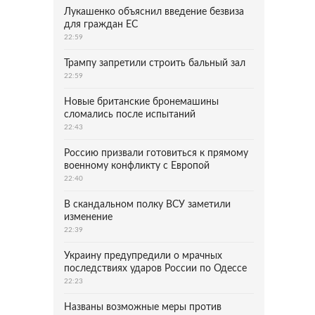
Лукашенко объяснил введение безвиза
для граждан ЕС
22:59
Трампу запретили строить бальный зал
22:59
Новые британские бронемашины
сломались после испытаний
22:43
Россию призвали готовиться к прямому
военному конфликту с Европой
22:40
В скандальном полку ВСУ заметили
изменение
22:39
Украину предупредили о мрачных
последствиях ударов России по Одессе
22:23
Названы возможные меры против