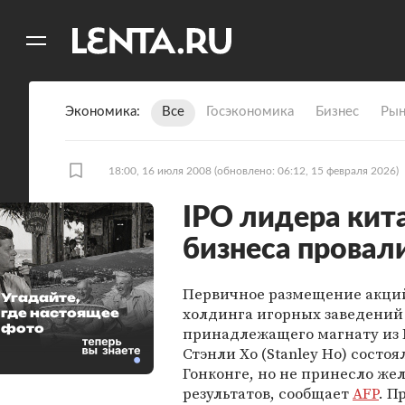
11
A
Экономика
Все
Госэкономика
Бизнес
Рын
18:00, 16 июля 2008
(обновлено: 06:12, 15 февраля 2026)
IPO лидера кит
бизнеса провал
Первичное размещение акций
Угадайте,
холдинга игорных заведений
где настоящее
фото
принадлежащего магнату из
Стэнли Хо (Stanley Ho) состоя
Гонконге, но не принесло же
результатов, сообщает
AFP
. П