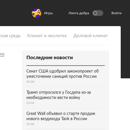
Игры
Лента добра
Войти
ская среда
Климат и экология
Деловой климат
Последние новости
Сенат США одобрил законопроект об
ужесточении санкций против России
20:28
Трамп отпросился у Госдепа из-за
необходимости вести войну
23:06
Great Wall объявил о старте продаж
нового вездехода Tank в России
23:00