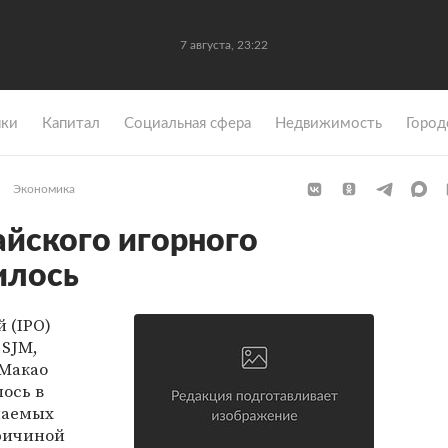
7 августа, 23:22
ки
Капитал
Социальная сфера
Недвижимость
Город
Экономика
айского игорного
илось
 (IPO)
 SJM,
 Макао
лось в
лаемых
ричиной