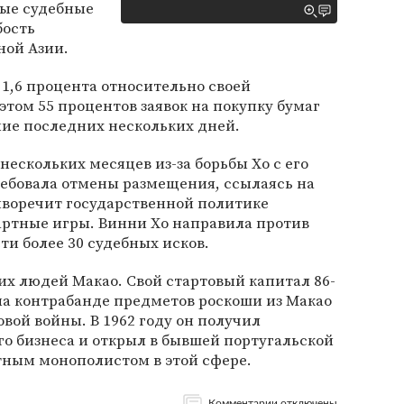
ые судебные
бость
ной Азии.
 1,6 процента относительно своей
этом 55 процентов заявок на покупку бумаг
ние последних нескольких дней.
нескольких месяцев из-за борьбы Хо с его
ребовала отмены размещения, ссылаясь на
иворечит государственной политике
артные игры. Винни Хо направила против
ти более 30 судебных исков.
ших людей Макао. Свой стартовый капитал 86-
на контрабанде предметов роскоши из Макао
вой войны. В 1962 году он получил
о бизнеса и открыл в бывшей португальской
тным монополистом в этой сфере.
Комментарии отключены