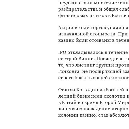
неудачи стали многочисленн
разбирательства и общая сла
финансовых рынков в Восточ
Акции в ходе торгов упали на
изначальной стоимости. При 
казино были отозваны в тече
IPO откладывалось в течение 
сестрой Винни. Последняя т
то, что листинг группы прот
Гонконга, не поощряющей аз
своего брата в общей сложнос
Стэнли Хо - один из богатей
летний бизнесмен сколотил 
в Китай во время Второй Миро
лицензию на ведение игорног
колонии казино, став абсолю