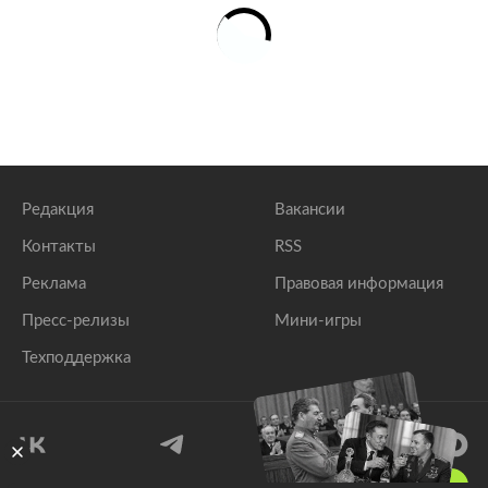
Редакция
Вакансии
Контакты
RSS
Реклама
Правовая информация
Пресс-релизы
Мини-игры
Техподдержка