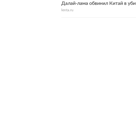
Далай-лама обвинил Китай в уби
lenta.ru