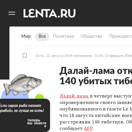
11
A
Мир
Все
Политика
Общество
Происшест
10:41, 22 августа 2008
(обновлено: 11:00, 15 февраля 2026
Далай-лама отк
140 убитых тиб
Далай-лама
в четверг выступ
опровержением своего заявл
Если сырая рыба пахнет
опубликованного в газете Le 
«рыбой», ее лучше не есть!
что 18 августа китайские во
расстреляли 140 тибетцев. Об
сообщает
AFP
.