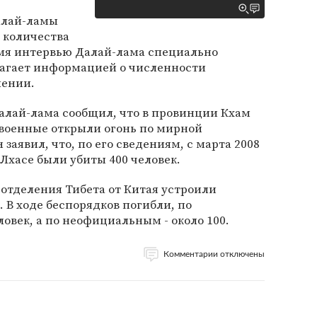
алай-ламы
л количества
ремя интервью Далай-лама специально
лагает информацией о численности
лении.
алай-лама сообщил, что в провинции Кхам
 военные открыли огонь по мирной
 заявил, что, по его сведениям, с марта 2008
 Лхасе были убиты 400 человек.
 отделения Тибета от Китая устроили
 В ходе беспорядков погибли, по
век, а по неофициальным - около 100.
Комментарии отключены