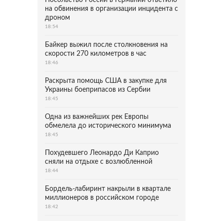
Посольство России в Германии ответило
на обвинения в организации инцидента с
дроном
18:54
Байкер выжил после столкновения на
скорости 270 километров в час
18:46
Раскрыта помощь США в закупке для
Украины боеприпасов из Сербии
18:45
Одна из важнейших рек Европы
обмелела до исторического минимума
18:45
Похудевшего Леонардо Ди Каприо
сняли на отдыхе с возлюбленной
18:44
Бордель-лабиринт накрыли в квартале
миллионеров в российском городе
18:42