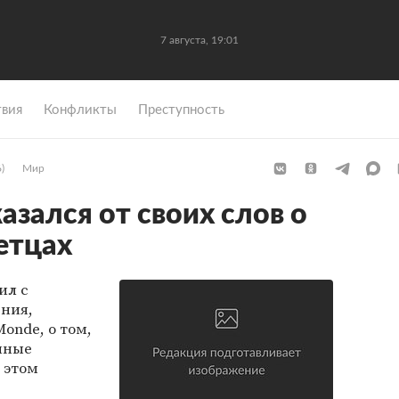
7 августа, 19:01
вия
Конфликты
Преступность
)
Мир
азался от своих слов о
етцах
ил с
ения,
Monde, о том,
енные
 этом