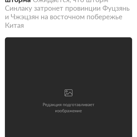
Синлаку затронет провинции Фуцзянь
и Чжэцзян на восточном побережье
Китая