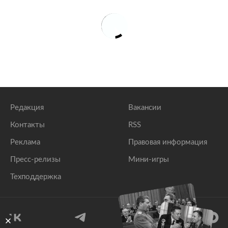
Редакция
Вакансии
Контакты
RSS
Реклама
Правовая информация
Пресс-релизы
Мини-игры
Техподдержка