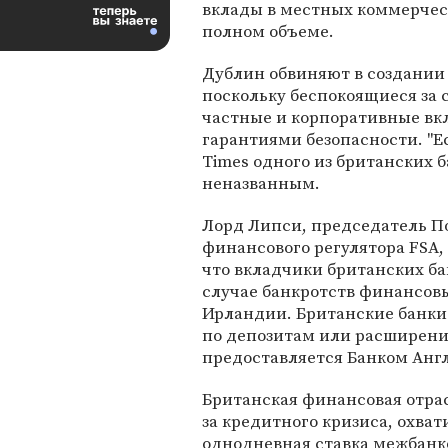
вклады в местных коммерчес
полном объеме.
Дублин обвиняют в создании
поскольку беспокоящиеся за 
частные и корпоративные вк
гарантиями безопасности. "Есл
Times одного из британских 
неназванным.
Лорд Липси, председатель По
финансового регулятора FSA,
что вкладчики британских б
случае банкротств финансовы
Ирландии. Британские банки 
по депозитам или расширени
предоставляется Банком Анг
Британская финансовая отра
за кредитного кризиса, охват
однодневная ставка межбанк