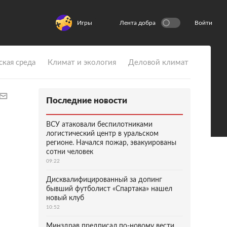
Игры
Лента добра
Войти
ская среда
Климат и экология
Деловой климат
Последние новости
ВСУ атаковали беспилотниками
логистический центр в уральском
регионе. Начался пожар, эвакуированы
сотни человек
09:22
Дисквалифицированный за допинг
бывший футболист «Спартака» нашел
новый клуб
10:52
Минздрав предписал по-новому вести