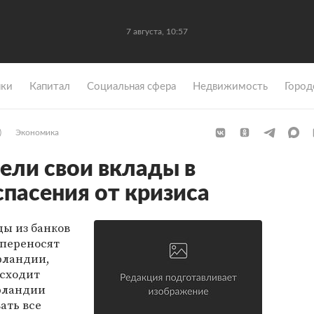
7 августа, 10:57
ки
Капитал
Социальная сфера
Недвижимость
Город
)
Экономика
ели свои вклады в
пасения от кризиса
ы из банков
 переносят
рландии,
исходит
Ирландии
ать все