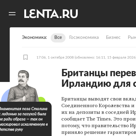
11
A
Экономика
Все
Госэкономика
Бизнес
Рын
17:06, 1 октября 2008
(обновлено: 16:11, 15 февраля 2026
Британцы перев
Ирландию для с
Британцы выводят свои вклад
Соединенного Королевства и
Знаменитая поза Сталина
их на депозиты в соседней И
с ладонью за пазухой была
сообщает The Times. Это про
не ради образа — так он
потому, что правительство 
маскировал искалеченную в
детстве руку
приняло решение гарантиров