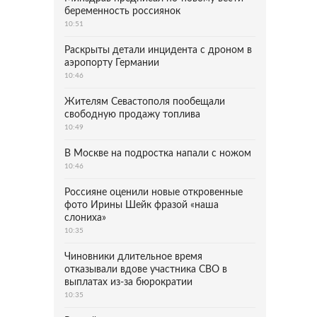
беременность россиянок
10:51
Раскрыты детали инцидента с дроном в
аэропорту Германии
10:46
Жителям Севастополя пообещали
свободную продажу топлива
10:49
В Москве на подростка напали с ножом
10:46
Россияне оценили новые откровенные
фото Ирины Шейк фразой «наша
слониха»
10:35
Чиновники длительное время
отказывали вдове участника СВО в
выплатах из-за бюрократии
10:35