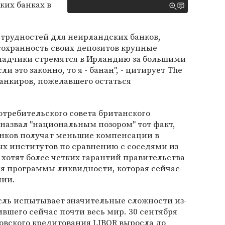
ких банках в
 трудностей для неирландских банков,
сохранность своих депозитов крупные
ладчики стремятся в Ирландию за большими
и это законно, то я - банан", - цитирует The
банкиров, пожелавшего остаться
требительского совета британского
 назвал "национальным позором" тот факт,
анков получат меньшие компенсации в
х институтов по сравнению с соседями из
хотят более четких гарантий правительства
я программы ликвидности, которая сейчас
лии.
сль испытывает значительные сложности из-
ившего сейчас почти весь мир. 30 сентября
овского кредитования LIBOR выросла до