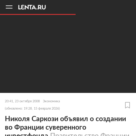
11
A
20:41, 23 октября 2008
Экономика
(обновлено: 19:28, 15 февраля 2026)
Николя Саркози объявил о создании
во Франции суверенного
инвестфонда
Правительство Франции