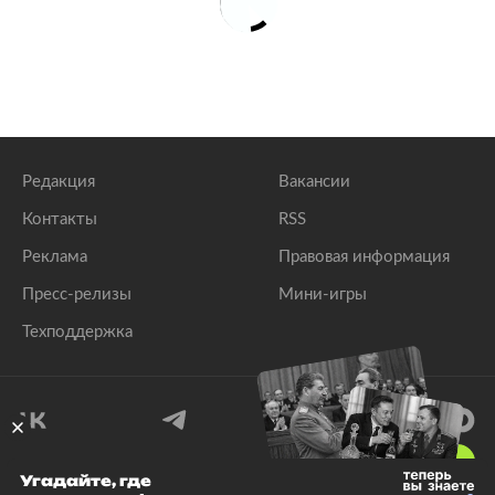
Редакция
Вакансии
Контакты
RSS
Реклама
Правовая информация
Пресс-релизы
Мини-игры
Техподдержка
18
+
Угадайте, где