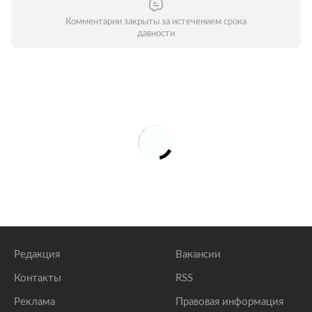
Комментарии закрыты за истечением срока
давности
Редакция
Вакансии
Контакты
RSS
Реклама
Правовая информация