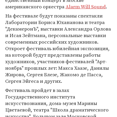
единственный концерт в Москве
американского оркестра
Alarm Will Sound
.
На фестивале будут показаны спектакли
Лаборатории Бориса Юхананова и театра
"ДекамеронЪ", выставки Александра Орлова
и Исая Зейтмана, персональные выставки
современных российских художников.
Откроет фестиваль юбилейная экспозиция,
на которой будут представлены работы
художников, участников фестивалей "Арт-
ноябрь" прошлых лет: Макса Хаазе, Данилы
Жирова, Сергея Блезе, Жакомо де Пасса,
Сергея Эйгеса и других.
Фестиваль пройдет в залах
Государственного института
искусствознания, дома-музея Марины
Цветаевой, театра "Школа драматического
искусства", Большом зале Московской