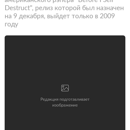
Destruct", релиз которой был назначен
на 9 декабря, выйдет только в 2009
году