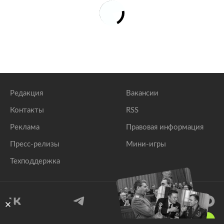
Редакция
Вакансии
Контакты
RSS
Реклама
Правовая информация
Пресс-релизы
Мини-игры
Техподдержка
18
+