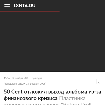
11
A
15:59, 14 ноября 2008
Культура
(обновлено: 23:00, 15 февраля 2026)
50 Cent отложил выход альбома из-за
финансового кризиса
Пластинка
американского рэпера "Before I Self