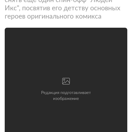
Икс", посвятив его детству основных
героев оригинального комикса