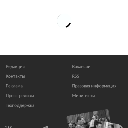
Редакция
Вакансии
Контакты
RSS
Реклама
Правовая информация
Пресс-релизы
Мини-игры
Техподдержка