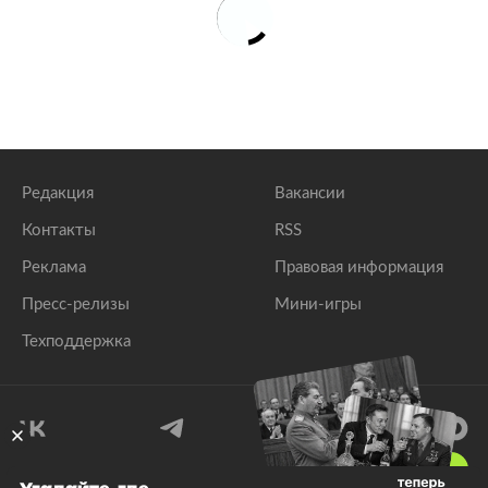
Редакция
Вакансии
Контакты
RSS
Реклама
Правовая информация
Пресс-релизы
Мини-игры
Техподдержка
18
+