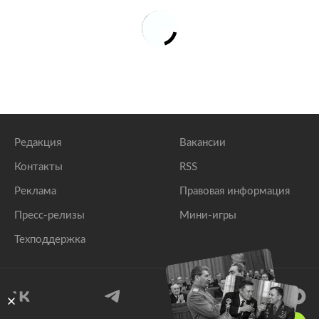
Редакция
Вакансии
Контакты
RSS
Реклама
Правовая информация
Пресс-релизы
Мини-игры
Техподдержка