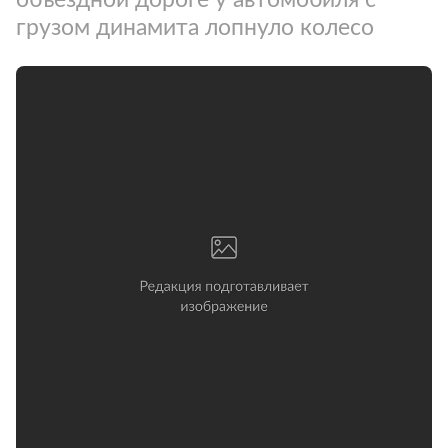
грузом динамита лопнуло колесо