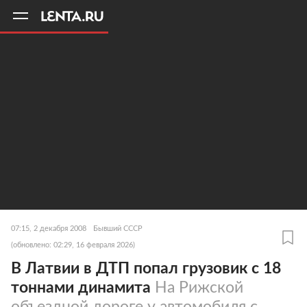
11
A
07:15, 2 декабря 2008
Бывший СССР
(обновлено: 02:29, 16 февраля 2026)
В Латвии в ДТП попал грузовик с 18
тоннами динамита
На Рижской
объездной дороге у автомобиля с