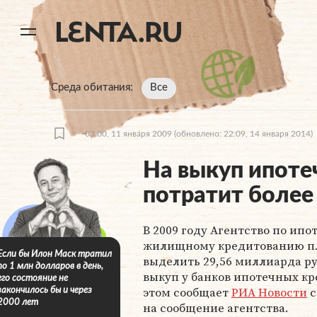
11
A
Среда обитания
Все
03:00, 11 января 2009
(обновлено: 22:09, 14 января 2014)
На выкуп ипот
потратит более
В 2009 году Агентство по ип
жилищному кредитованию п
Если бы Илон Маск тратил
выделить 29,56 миллиарда р
по 1 млн долларов в день,
выкуп у банков ипотечных кр
его состояние не
этом сообщает
РИА Новости
с
закончилось бы и через
2000 лет
на сообщение агентства.