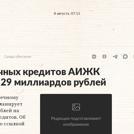
8 августа, 07:11
Среда обитания
ечных кредитов АИЖК
 29 миллиардов рублей
отечному
ланирует
ублей на
едитов. Об
о ссылкой