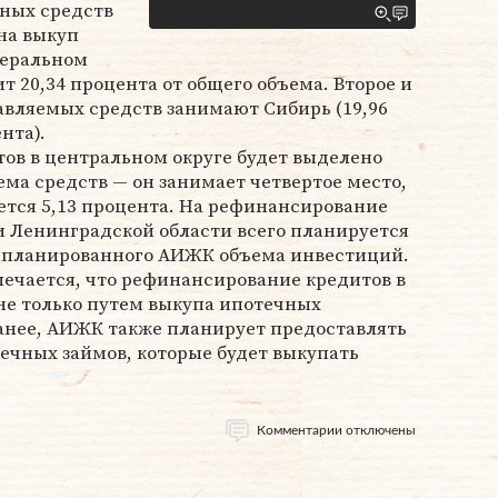
ных средств
на выкуп
деральном
т 20,34 процента от общего объема. Второе и
авляемых средств занимают Сибирь (19,96
нта).
ов в центральном округе будет выделено
ема средств — он занимает четвертое место,
ется 5,13 процента. На рефинансирование
и Ленинградской области всего планируется
 запланированного АИЖК объема инвестиций.
ечается, что рефинансирование кредитов в
 не только путем выкупа ипотечных
ранее, АИЖК также планирует предоставлять
ечных займов, которые будет выкупать
Комментарии отключены