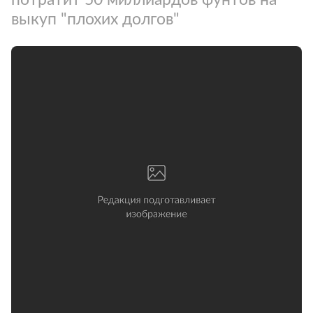
выкуп "плохих долгов"