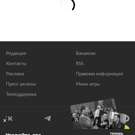
Редакция
Вакансии
Контакты
RSS
Реклама
Правовая информация
Пресс-релизы
Мини-игры
Техподдержка
18
+