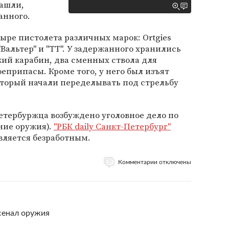
нашли,
анного.
ре пистолета различных марок: Ortgies
"Вальтер" и "ТТ". У задержанного хранились
ий карабин, два сменных ствола для
боеприпасы. Кроме того, у него был изъят
оторый начали переделывать под стрельбу
етербуржца возбуждено уголовное дело по
ние оружия).
"РБК daily Санкт-Петербург"
вляется безработным.
Комментарии отключены
сенал оружия