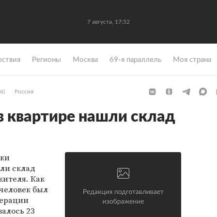
7 августа, 17:52
ствия
Регионы
Москва
69-я параллель
Моя страна
6)
Россия
в квартире нашли склад
ики
или склад
жителя. Как
 человек был
перации
залось 23