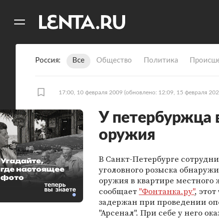
11
A
Россия
Все
Общество
Политика
Происше
17:00, 10 февраля 2009
(обновлено: 12:09, 15 февраля 202
У петербуржца 
оружия
В Санкт-Петербурге сотрудн
Угадайте,
уголовного розыска обнаруж
где настоящее
фото
оружия в квартире местного 
сообщает
"Фонтанка.ру"
, этот
задержан при проведении о
"Арсенал". При себе у него ока