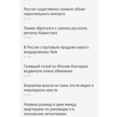
Россия существенно снизила объем
параллельного импорта
17:41
Токаев обратился к самому русскому
региону Казахстана
17:40
В России стартовали продажи нового
внедорожника Tank
17:39
Гулявшей голой по Москве блогерше
выдвинули новое обвинение
17:39
Безрукова вышла на связь после видео в
инвалидном кресле
17:36
Названа разница в цене между
квартирами по реновации и в
московских пятиэтажках