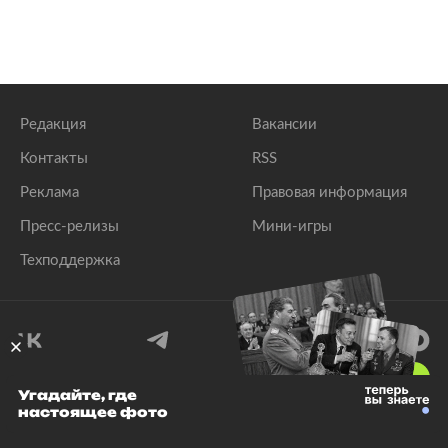
Редакция
Вакансии
Контакты
RSS
Реклама
Правовая информация
Пресс-релизы
Мини-игры
Техподдержка
18
+
Угадайте, где
настоящее фото
© 1999–2026 Все права защищены.
ООО «Лента.Ру»