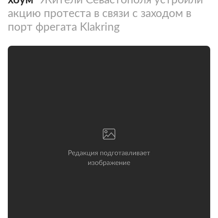
акцию протеста в связи с заходом в
порт фрегата Klakring