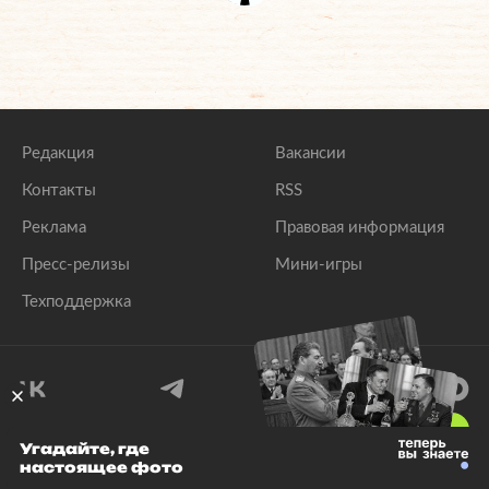
Редакция
Вакансии
Контакты
RSS
Реклама
Правовая информация
Пресс-релизы
Мини-игры
Техподдержка
18
+
Угадайте, где
настоящее фото
© 1999–2026 Все права защищены.
ООО «Лента.Ру»