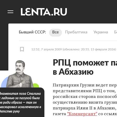
11
A
Бывший СССР
Все
Прибалтика
Украина
Б
12:52, 7 апреля 2009
(обновлено: 20:55, 15 февраля 2026)
РПЦ поможет па
в Абхазию
Патриархия Грузии ведет пер
представителями РПЦ о том,
Знаменитая поза Сталина
российская сторона поспособ
с ладонью за пазухой была
осуществлению визита грузи
не ради образа — так он
патриарха Илии II в Абхазию
маскировал искалеченную в
детстве руку
газета
"Коммерсант"
со ссылк