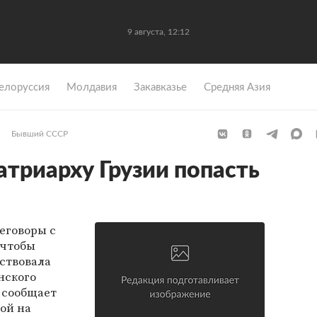
9 августа, 12:12
елоруссия
Молдавия
Закавказье
Средняя Азия
Бывший СССР
триарху Грузии попасть
еговоры с
 чтобы
ствовала
нского
, сообщает
ой на