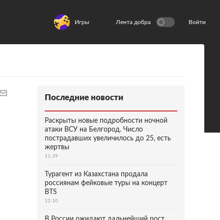
Игры
Лента добра
Войти
Последние новости
Раскрыты новые подробности ночной
атаки ВСУ на Белгород. Число
пострадавших увеличилось до 25, есть
жертвы
11:39
Турагент из Казахстана продала
россиянам фейковые туры на концерт
BTS
12:10
В России ожидают дальнейший рост