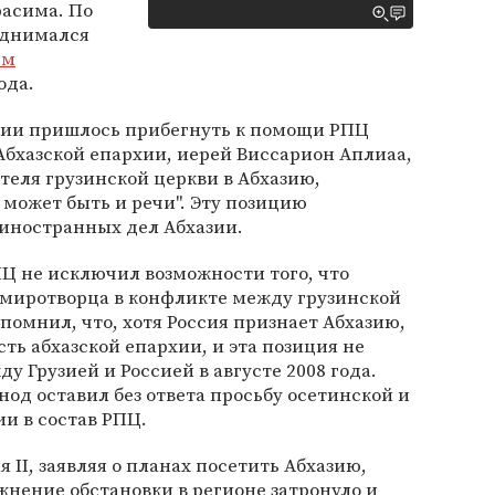
расима. По
поднимался
ем
ода.
зии пришлось прибегнуть к помощи РПЦ
-Абхазской епархии, иерей Виссарион Аплиаа,
ятеля грузинской церкви в Абхазию,
 может быть и речи". Эту позицию
иностранных дел Абхазии.
Ц не исключил возможности того, что
 миротворца в конфликте между грузинской
помнил, что, хотя Россия признает Абхазию,
ть абхазской епархии, и эта позиция не
у Грузией и Россией в августе 2008 года.
инод оставил без ответа просьбу осетинской и
ии в состав РПЦ.
 II, заявляя о планах посетить Абхазию,
ожнение обстановки в регионе затронуло и