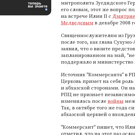
митрополита Зугдидского Ге
его словам, этот же вопрос 
на встрече Илии II с
Дмитри
Медведевым
в декабре 2008 г
Священнослужителям из Гру
после того, как глава Сухумо
заявил, что о визите предсто
запланированном на май, "не
поддержало и министерство 
Источник "Коммерсанта" в РП
Церковь примет на себя роль
и абхазской сторонами. Он на
РПЦ не признает независимос
изменилась после
войны
межд
Так, в октябре того же года с
абхазской церквей о вхожден
"Коммерсант" пишет, что Илия
отметил, что на этот раз осл