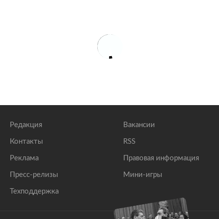
Редакция
Вакансии
Контакты
RSS
Реклама
Правовая информация
Пресс-релизы
Мини-игры
Техподдержка