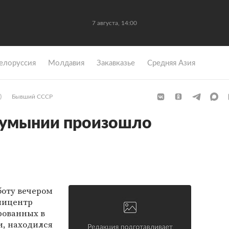
7 августа, 14:00
елоруссия
Молдавия
Закавказье
Средняя Азия
)
Бывший СССР
Румынии произошло
боту вечером
пицентр
рованных в
и, находился