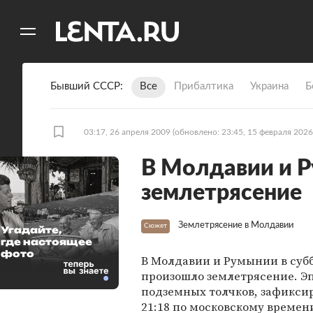
11
A
Бывший СССР
Все
Прибалтика
Украина
Б
03:17, 26 апреля 2009
(обновлено: 23:45, 15 февраля 2026
В Молдавии и 
землетрясение
Землетрясение в Молдавии
Сюжет
Угадайте,
где настоящее
фото
В Молдавии и Румынии в суб
произошло землетрясение. Э
подземных толчков, зафикси
21:18 по московскому времен