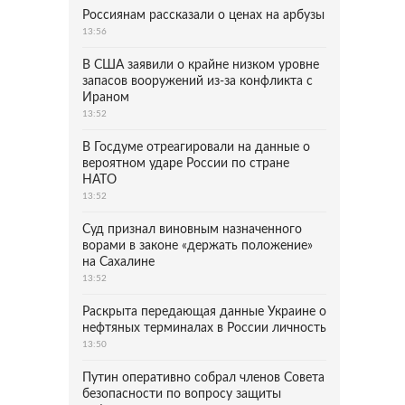
Россиянам рассказали о ценах на арбузы
13:56
В США заявили о крайне низком уровне
запасов вооружений из-за конфликта с
Ираном
13:52
В Госдуме отреагировали на данные о
вероятном ударе России по стране
НАТО
13:52
Суд признал виновным назначенного
ворами в законе «держать положение»
на Сахалине
13:52
Раскрыта передающая данные Украине о
нефтяных терминалах в России личность
13:50
Путин оперативно собрал членов Совета
безопасности по вопросу защиты