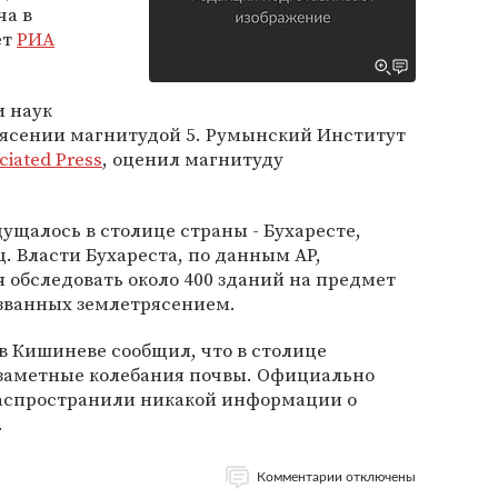
ча в
ет
РИА
 наук
ясении магнитудой 5. Румынский Институт
ciated Press
, оценил магнитуду
щалось в столице страны - Бухаресте,
ц. Власти Бухареста, по данным AP,
 обследовать около 400 зданий на предмет
званных землетрясением.
в Кишиневе сообщил, что в столице
заметные колебания почвы. Официально
распространили никакой информации о
.
Комментарии отключены