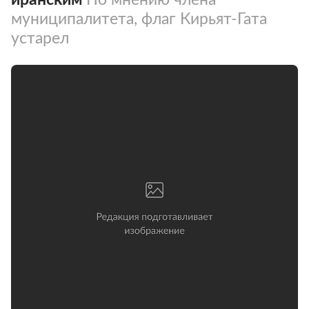
муниципалитета, флаг Кирьят-Гата
устарел