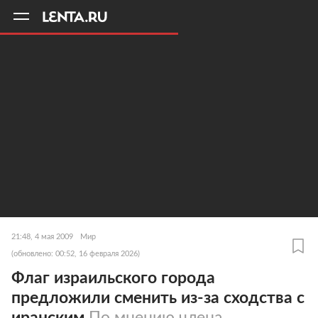
11
A
21:48, 4 мая 2009
Мир
(обновлено: 00:52, 16 февраля 2026)
Флаг израильского города
предложили сменить из-за сходства с
иранским
По мнению члена