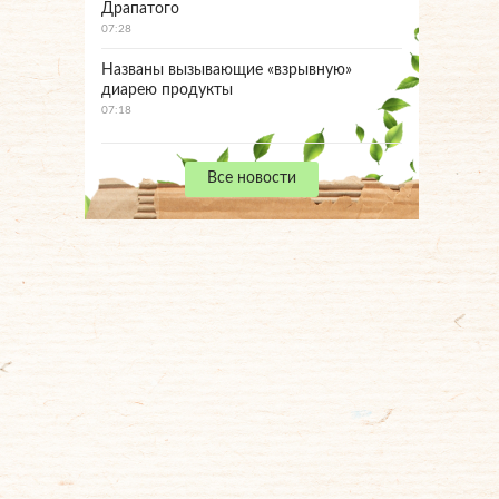
Драпатого
07:28
Названы вызывающие «взрывную»
диарею продукты
07:18
Все новости