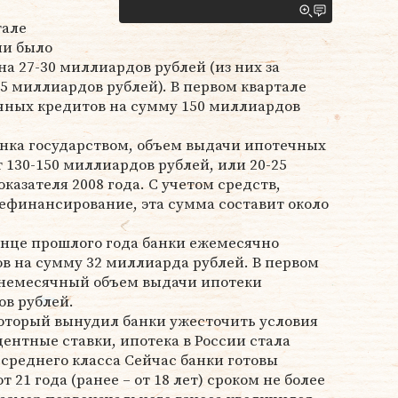
тале
ии было
а 27-30 миллиардов рублей (из них за
15 миллиардов рублей). В первом квартале
ечных кредитов на сумму 150 миллиардов
ынка государством, объем выдачи ипотечных
т 130-150 миллиардов рублей, или 20-25
казателя 2008 года. С учетом средств,
ефинансирование, эта сумма составит около
онце прошлого года банки ежемесячно
в на сумму 32 миллиарда рублей. В первом
днемесячный объем выдачи ипотеки
ов рублей.
который вынудил банки ужесточить условия
ентные ставки, ипотека в России стала
среднего класса Сейчас банки готовы
т 21 года (ранее – от 18 лет) сроком не более