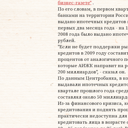
бизнес-газете"
.
По его словам, в первом квар
банками на территории Росс
выдано ипотечных кредитов н
первых два месяца года - на 
2008 года было выдано ипот
рублей.
"Если не будет поддержки р
кредитов в 2009 году состави
процентов от аналогичного по
которые АИЖК направит на р
200 миллиардов", - сказал он.
По данным Центробанка, в к
выдавали ипотечных кредито
квартале прошлого года сре
составлял около 50 миллиард
Из-за финансового кризиса, 
кредитования и поднять проц
практически недоступна для 
кредитовать лица в возрасте о