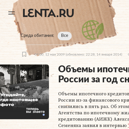
11
A
Среда обитания
Все
04:00, 12 мая 2009
(обновлено: 22:28, 14 января 2014)
Объемы ипотечн
России за год с
Объемы ипотечного кредитов
Угадайте,
России из-за финансового кр
где настоящее
фото
снизились в пять раз. Об этом
Агентства по ипотечному ж
кредитованию (АИЖК) Алекс
Семеняка заявил в интервью