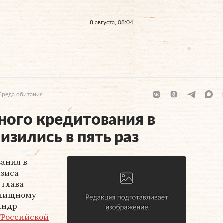
8 августа, 08:04
Среда обитания
ого кредитования в
низились в пять раз
ания в
изиса
 глава
илищному
андр
"Российской