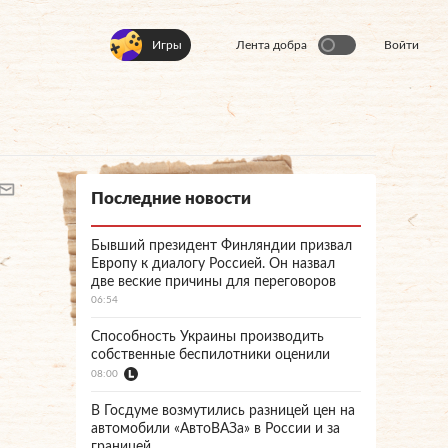
Игры
Лента добра
Войти
Последние новости
Бывший президент Финляндии призвал
Европу к диалогу Россией. Он назвал
две веские причины для переговоров
06:54
Способность Украины производить
собственные беспилотники оценили
08:00
В Госдуме возмутились разницей цен на
автомобили «АвтоВАЗа» в России и за
границей