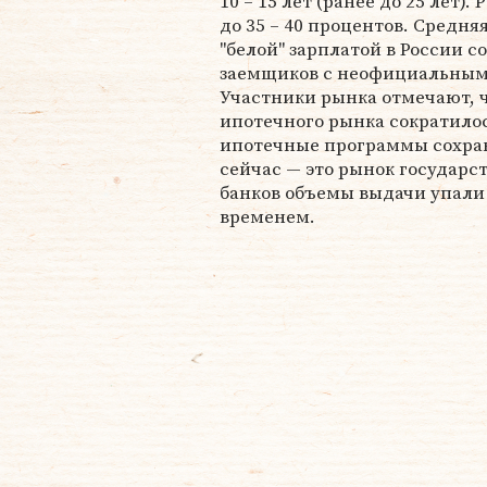
10 – 15 лет (ранее до 25 лет)
до 35 – 40 процентов. Средня
"белой" зарплатой в России с
заемщиков с неофициальным з
Участники рынка отмечают, ч
ипотечного рынка сократилос
ипотечные программы сохран
сейчас — это рынок государст
банков объемы выдачи упали 
временем.