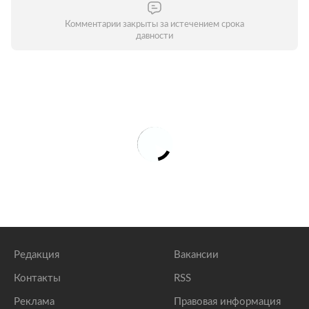
Комментарии закрыты за истечением срока
давности
Редакция
Вакансии
Контакты
RSS
Реклама
Правовая информация