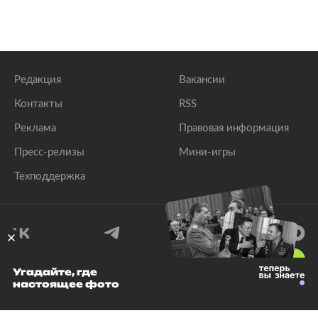
Редакция
Вакансии
Контакты
RSS
Реклама
Правовая информация
Пресс-релизы
Мини-игры
Техподдержка
18
+
Угадайте, где
настоящее фото
© 1999–2026 Все права защищены.
ООО «Лента.Ру»