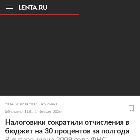
11
A
20:44, 20 июля 2009
Экономика
(обновлено: 11:51, 14 февраля 2026)
Налоговики сократили отчисления в
бюджет на 30 процентов за полгода
В январе-июне 2009 года ФНС