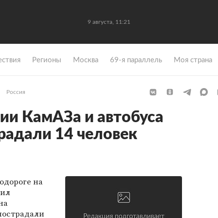
9 августа, 11:21
ствия
Регионы
Москва
69-я параллель
Моя страна
Россия
ии КамАЗа и автобуса
радали 14 человек
одороге на
нил
на
 пострадали