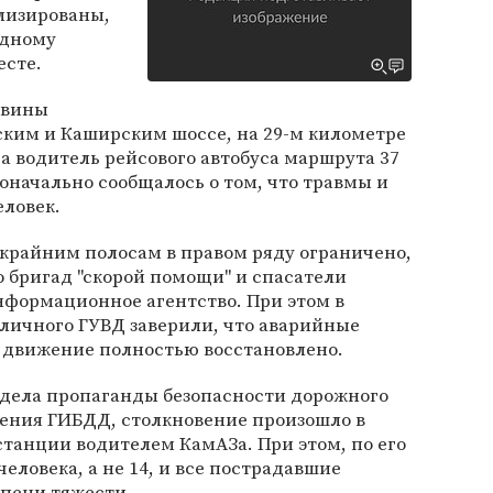
ализированы,
одному
есте.
овины
ским и Каширским шоссе, на 29-м километре
 водитель рейсового автобуса маршрута 37
начально сообщалось о том, что травмы и
еловек.
 крайним полосам в правом ряду ограничено,
о бригад "скорой помощи" и спасатели
нформационное агентство. При этом в
ичного ГУВД заверили, что аварийные
 движение полностью восстановлено.
дела пропаганды безопасности дорожного
ения ГИБДД, столкновение произошло в
танции водителем КамАЗа. При этом, по его
еловека, а не 14, и все пострадавшие
епени тяжести.