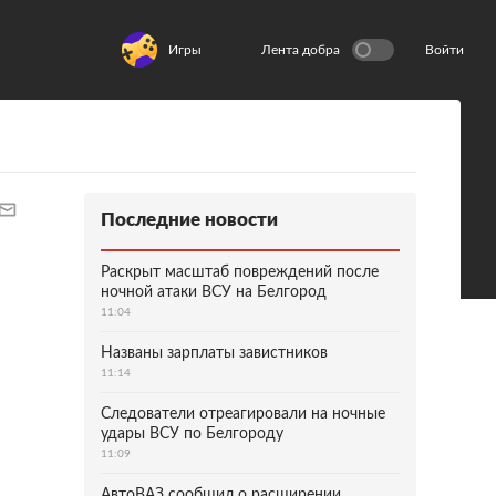
Игры
Лента добра
Войти
Последние новости
Раскрыт масштаб повреждений после
ночной атаки ВСУ на Белгород
11:04
Названы зарплаты завистников
11:14
Следователи отреагировали на ночные
удары ВСУ по Белгороду
11:09
АвтоВАЗ сообщил о расширении