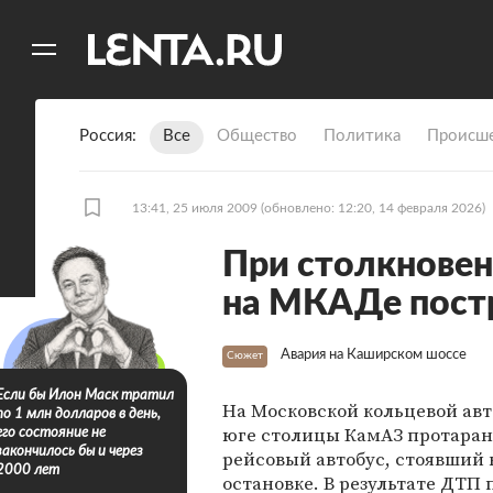
11
A
Россия
Все
Общество
Политика
Происше
13:41, 25 июля 2009
(обновлено: 12:20, 14 февраля 2026)
При столкновен
на МКАДе пост
Авария на Каширском шоссе
Сюжет
Если бы Илон Маск тратил
На Московской кольцевой авт
по 1 млн долларов в день,
юге столицы КамАЗ протара
его состояние не
закончилось бы и через
рейсовый автобус, стоявший 
2000 лет
остановке. В результате ДТП