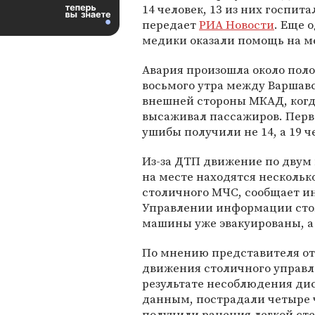
14 человек, 13 из них госпит
передает
РИА Новости
. Еще 
медики оказали помощь на м
Авария произошла около пол
восьмого утра между Варшав
внешней стороны МКАД, когда
высаживал пассажиров. Перво
ушибы получили не 14, а 19 ч
Из-за ДТП движение по двум
на месте находятся нескольк
столичного МЧС, сообщает и
Управлении информации стол
машины уже эвакуированы, а
По мнению представителя от
движения столичного управл
результате несоблюдения дис
данным, пострадали четыре ч
получили ранения легкой ст