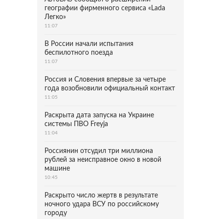
географии фирменного сервиса «Lada
Легко»
11:07
В России начали испытания
беспилотного поезда
11:07
Россия и Словения впервые за четыре
года возобновили официальный контакт
11:05
Раскрыта дата запуска на Украине
системы ПВО Freyja
11:04
Россиянин отсудил три миллиона
рублей за неисправное окно в новой
машине
10:45
Раскрыто число жертв в результате
ночного удара ВСУ по российскому
городу