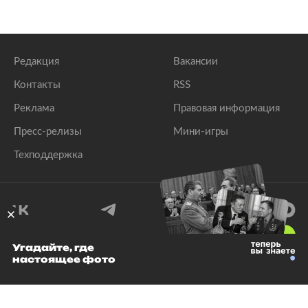
Редакция
Вакансии
Контакты
RSS
Реклама
Правовая информация
Пресс-релизы
Мини-игры
Техподдержка
18
+
Угадайте, где
настоящее фото
© 1999–2026 Все права защищены.
ООО «Лента.Ру»
Лента добра