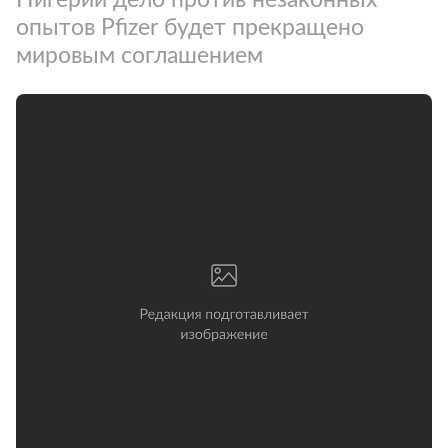
опытов Pfizer будет прекращено
мировым соглашением