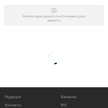
Комментарии закрыты за истечением срока
давности
Редакция
Вакансии
Контакты
RSS