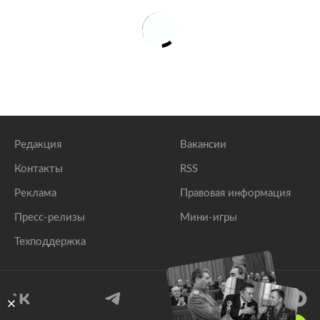
Редакция
Вакансии
Контакты
RSS
Реклама
Правовая информация
Пресс-релизы
Мини-игры
Техподдержка