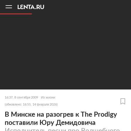
11
A
16:37, 8 сентября 2009
Из жизни
(обновлено: 16:55, 14 февраля 2026)
В Минске на разогрев к The Prodigy
поставили Юру Демидовича
Исполнитель песни про Волшебного