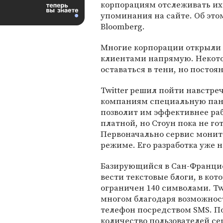
корпорациям отслеживать их
упоминания на сайте. Об это
Bloomberg.
Многие корпорации открыли с
клиентами напрямую. Некот
оставаться в тени, но постоя
Twitter решил пойти навстре
компаниям специальную пане
позволит им эффективнее рабо
платной, но Стоун пока не г
Первоначально сервис монит
режиме. Его разработка уже н
Базирующийся в Сан-Франциск
вести текстовые блоги, в кот
ограничен 140 символами. Tw
многом благодаря возможнос
телефон посредством SMS. По
количество пользователей се