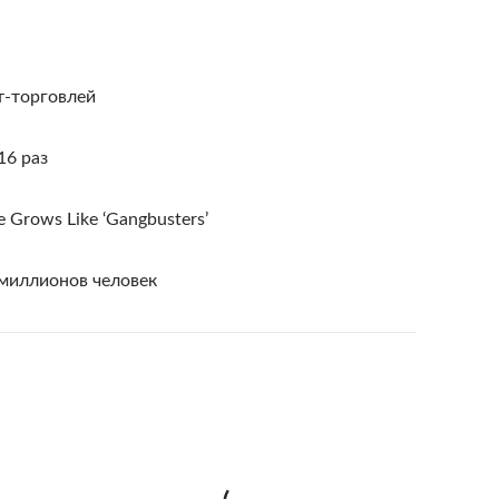
т-торговлей
16 раз
e Grows Like ‘Gangbusters’
 миллионов человек