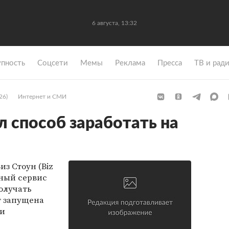
6 августа, 13:33
упность
Coцсети
Мемы
Реклама
Пресса
ТВ и рад
26)
Интернет и СМИ
л способ заработать на
из Стоун (Biz
рный сервис
олучать
т запущена
 и