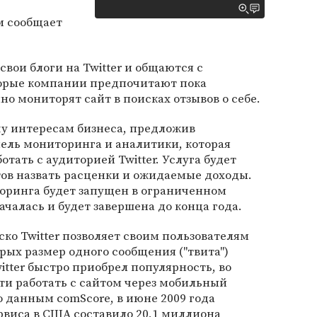
м сообщает
вои блоги на Twitter и общаются с
орые компании предпочитают пока
нно мониторят сайт в поисках отзывов о себе.
чу интересам бизнеса, предложив
ль мониторинга и аналитики, которая
тать с аудиторией Twitter. Услуга будет
отов назвать расценки и ожидаемые доходы.
оринга будет запущен в ограниченном
ачалась и будет завершена до конца года.
о Twitter позволяет своим пользователям
орых размер одного сообщения ("твита")
itter быстро приобрел популярность, во
ти работать с сайтом через мобильный
 данным comScore, в июне 2009 года
рвиса в США составило 20,1 миллиона