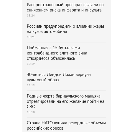
Распространенный препарат связали со
снижением риска инфаркта и инсульта
13:24
Россиян предупредили о влиянии жары
на кузов автомобиля
13:21
Пойманная с 15 бутылками
контрабандного элитного вина
стюардесса объяснилась
13:19
40-летняя Линдси Лохан вернула
культовый образ
13:19
Родные жертв барнаульского маньяка
отреагировали на его желание пойти на
СВО
13:18
Страна НАТО купила рекордные объемы
российских орехов