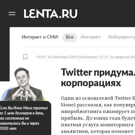
11
A
Интернет и СМИ
Все
Интернет
Киберпрест
19:07, 10 сентября 2009
(обновлено: 17:15, 14 февраля 20
Twitter придума
корпорациях
Один из основателей Twitter Б
Stone) рассказал, как популя
Если бы Илон Маск тратил
микроблоггинга планирует п
по 1 млн долларов в день,
прибыль. До конца года буде
его состояние не
платная услуга мониторинга
закончилось бы и через
2000 лет
аналитики, которая поможет