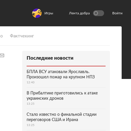
Игры
Лента добра
Войти
ио
Фактчекинг
Последние новости
БПЛА ВСУ атаковали Ярославль.
Произошел пожар на крупном НПЗ
12:40
В Прибалтике приготовились к атаке
украинских дронов
13:25
Стало известно о финальной стадии
переговоров США и Ирана
13:25