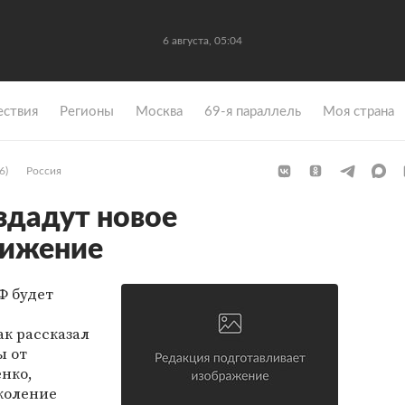
6 августа, 05:04
ствия
Регионы
Москва
69-я параллель
Моя страна
6)
Россия
здадут новое
вижение
Ф будет
к рассказал
ы от
нко,
коление