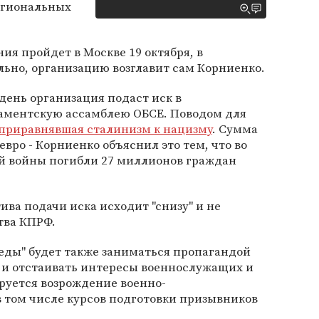
егиональных
я пройдет в Москве 19 октября, в
ьно, организацию возглавит сам Корниенко.
 день организация подаст иск в
аментскую ассамблею ОБСЕ. Поводом для
приравнявшая сталинизм к нацизму
. Сумма
евро - Корниенко объяснил это тем, что во
й войны погибли 27 миллионов граждан
ива подачи иска исходит "снизу" и не
тва КПРФ.
еды" будет также заниматься пропагандой
 и отстаивать интересы военнослужащих и
ируется возрождение военно-
 том числе курсов подготовки призывников