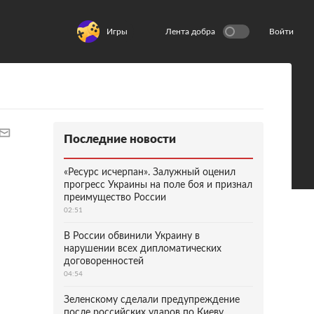
Игры
Лента добра
Войти
Последние новости
«Ресурс исчерпан». Залужный оценил
прогресс Украины на поле боя и признал
преимущество России
02:51
В России обвинили Украину в
нарушении всех дипломатических
договоренностей
04:54
Зеленскому сделали предупреждение
после российских ударов по Киеву