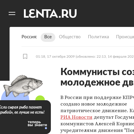
11
A
Россия
Все
Общество
Политика
Происше
01:18, 17 октября 2009
(обновлено: 22:13, 14 февраля 202
Коммунисты со
молодежное д
В России при поддержке КПР
создано новое молодежное
Если сырая рыба пахнет
патриотическое движение. Ка
«рыбой», ее лучше не есть!
РИА Новости
депутат Госдум
коммунистов Алексей Корние
учредителями движения "По