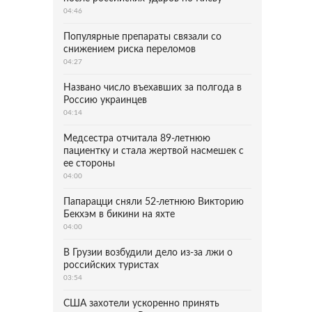
04:46
Популярные препараты связали со
снижением риска переломов
04:27
Названо число въехавших за полгода в
Россию украинцев
04:14
Медсестра отчитала 89-летнюю
пациентку и стала жертвой насмешек с
ее стороны
04:00
Папарацци сняли 52-летнюю Викторию
Бекхэм в бикини на яхте
04:00
В Грузии возбудили дело из-за лжи о
российских туристах
03:54
США захотели ускоренно принять