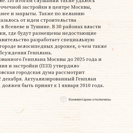
ле. По итогам слушаний также удалось
точечной застройки в центре Москвы,
анее и закрыты. Также по желанию
азалось от идеи строительства
в Ясеневе и Тушине. В 30 районах власти
ки, где будут размещены недостающие
авительство разработает специальную
городе велосипедных дорожек, о чем также
обсуждения Генплана.
ованного Генплана Москвы до 2025 года и
ия и застройки (ПЗЗ) утвердило
овская городская дума рассмотрит
2 декабря. Актуализированный Генплан
 должен быть принят к 1 января 2010 года.
Комментарии отключены