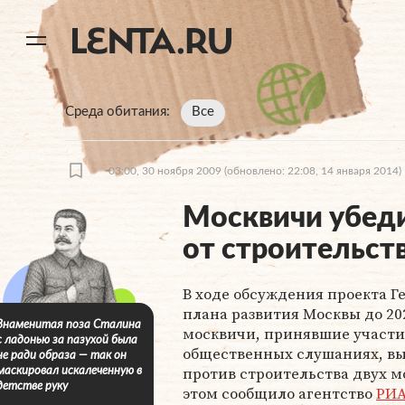
11
A
Среда обитания
Все
03:00, 30 ноября 2009
(обновлено: 22:08, 14 января 2014)
Москвичи убеди
от строительст
В ходе обсуждения проекта Г
плана развития Москвы до 20
Знаменитая поза Сталина
москвичи, принявшие участи
с ладонью за пазухой была
общественных слушаниях, в
не ради образа — так он
против строительства двух м
маскировал искалеченную в
детстве руку
этом сообщило агентство
РИА