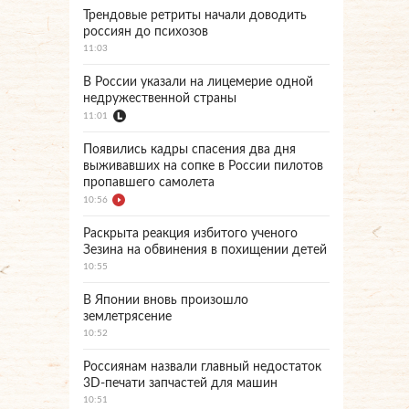
Трендовые ретриты начали доводить
россиян до психозов
11:03
В России указали на лицемерие одной
недружественной страны
11:01
Появились кадры спасения два дня
выживавших на сопке в России пилотов
пропавшего самолета
10:56
Раскрыта реакция избитого ученого
Зезина на обвинения в похищении детей
10:55
В Японии вновь произошло
землетрясение
10:52
Россиянам назвали главный недостаток
3D-печати запчастей для машин
10:51