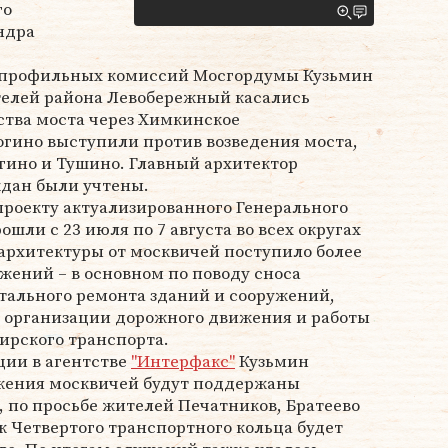
го
ндра
и профильных комиссий Мосгордумы Кузьмин
ителей района Левобережный касались
ства моста через Химкинское
гино выступили против возведения моста,
ино и Тушино. Главный архитектор
ждан были учтены.
роекту актуализированного Генерального
ошли с 23 июля по 7 августа во всех округах
рхитектуры от москвичей поступило более
жений – в основном по поводу сноса
тального ремонта зданий и сооружений,
, организации дорожного движения и работы
ирского транспорта.
ции в агентстве
"Интерфакс"
Кузьмин
жения москвичей будут поддержаны
, по просьбе жителей Печатников, Братеево
ок Четвертого транспортного кольца будет