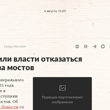
6 августа, 11:05
Среда обитания
ли власти отказаться
ва мостов
енерального
25 года
е в
ыступили
остов. Об
 Новости
со