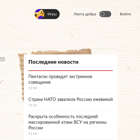
Игры
Лента добра
Войти
Последние новости
Пентагон проведет экстренное
совещание
10:40
Страна НАТО завалила Россию ежевикой
11:04
Раскрыта особенность последней
массированной атаки ВСУ на регионы
России
11:03