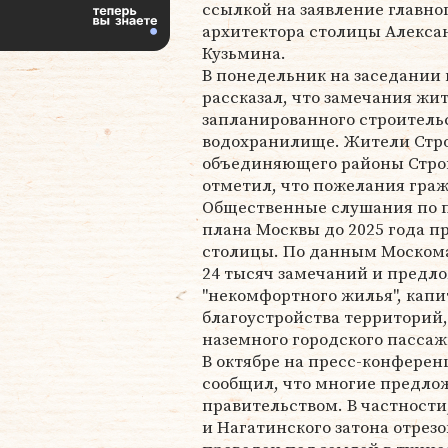
ссылкой на заявление главно
архитектора столицы Алекса
Кузьмина.
В понедельник на заседани
рассказал, что замечания ж
запланированного строитель
водохранилище. Жители Стро
объединяющего районы Строг
отметил, что пожелания гра
Общественные слушания по п
плана Москвы до 2025 года пр
столицы. По данным Москома
24 тысяч замечаний и предло
"некомфортного жилья", капи
благоустройства территорий
наземного городского пассаж
В октябре на пресс-конферен
сообщил, что многие предло
правительством. В частности
и Нагатинского затона отрез