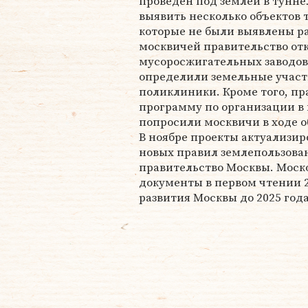
проведен под землей в тунне
выявить несколько объектов 
которые не были выявлены р
москвичей правительство отк
мусоросжигательных заводов 
определили земельные участ
поликлиники. Кроме того, пр
программу по организации в 
попросили москвичи в ходе 
В ноябре проекты актуализир
новых правил землепользован
правительство Москвы. Моск
документы в первом чтении 
развития Москвы до 2025 года