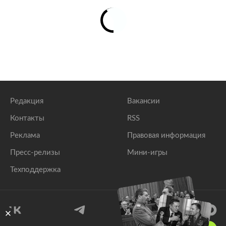
Редакция
Вакансии
Контакты
RSS
Реклама
Правовая информация
Пресс-релизы
Мини-игры
Техподдержка