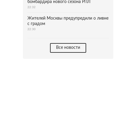
бомбардира нового сезона РПЛ
22:32
Жителей Москвы предупредили о ливне
с градом
22:30
Все новости