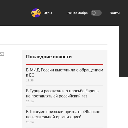
Игры
Лента добра
Войти
Последние новости
В МИД России выступили с обращением
к ЕС
19:59
В Турции рассказали о просьбе Европы
не поставлять ей российский газ
23:16
В Госдуме призвали признать «Яблоко»
нежелательной организацией
23:14