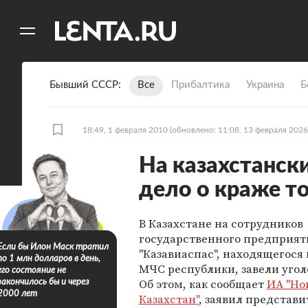
11
A
Бывший СССР
Все
Прибалтика
Украина
Б
18:49, 1 февраля 2010
(обновлено: 11:08, 13 февраля 2026
На казахстанск
дело о краже т
В Казахстане на сотрудников
государственного предприят
Если бы Илон Маск тратил
"Казавиаспас", находящегося
по 1 млн долларов в день,
МЧС республики, завели угол
его состояние не
Об этом, как сообщает
ИА "Но
закончилось бы и через
2000 лет
Казахстан"
, заявил представи