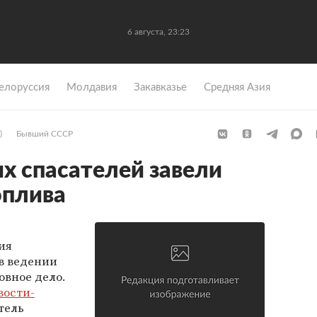
6 августа, 23:23
елоруссия
Молдавия
Закавказье
Средняя Азия
)
Бывший СССР
их спасателей завели
оплива
ия
 в ведении
овное дело.
вости-
тель