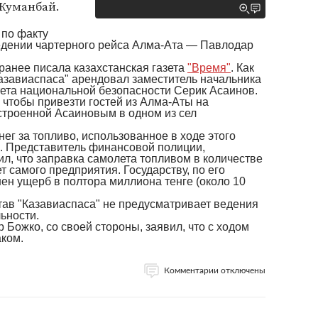
Жуманбай.
 по факту
едении чартерного рейса Алма-Ата — Павлодар
 ранее писала казахстанская газета
"Время"
. Как
азавиаспаса" арендовал заместитель начальника
тета национальной безопасности Серик Асаинов.
 чтобы привезти гостей из Алма-Аты на
строенной Асаиновым в одном из сел
ег за топливо, использованное в ходе этого
л. Представитель финансовой полиции,
ил, что заправка самолета топливом в количестве
т самого предприятия. Государству, по его
нен ущерб в полтора миллиона тенге (около 10
тав "Казавиаспаса" не предусматривает ведения
ьности.
Божко, со своей стороны, заявил, что с ходом
аком.
Комментарии отключены