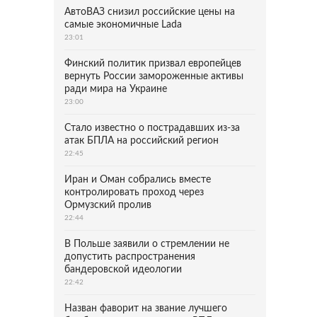
АвтоВАЗ снизил российские цены на
самые экономичные Lada
23:01
Финский политик призвал европейцев
вернуть России замороженные активы
ради мира на Украине
23:00
Стало известно о пострадавших из-за
атак БПЛА на российский регион
22:45
Иран и Оман собрались вместе
контролировать проход через
Ормузский пролив
22:44
В Польше заявили о стремлении не
допустить распространения
бандеровской идеологии
22:42
Назван фаворит на звание лучшего