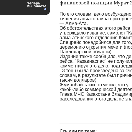
финансовой полиции Мурат 
По его словам, дело возбуждено
хищения авиатоплива при пров
— Алма-Ата.
Об обстоятельствах этого рейса
утверждало издание, самолет "К
алма-атинского отделения Коми
Спецрейс понадобился для того,
церемонию открытия мечети (по
Павлодарской области).
Издание также сообщило, что ден
рейса, "Казавиаспас" не получи
комментируя это дело, подтверд
13 тонн была произведена за сче
словам, в результате был причи
тысяч долларов).
Жуманбай также отметил, что ус
какой-либо коммерческой деятел
Глава МЧС Казахстана Владимир 
расследования этого дела не зн
Ссылки по теме