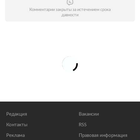
Комментарии закрыты за истечением срока
давности
Редакция
Вакансии
Контакты
RSS
Реклама
Правовая информация