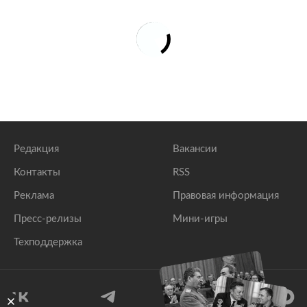
Редакция
Вакансии
Контакты
RSS
Реклама
Правовая информация
Пресс-релизы
Мини-игры
Техподдержка