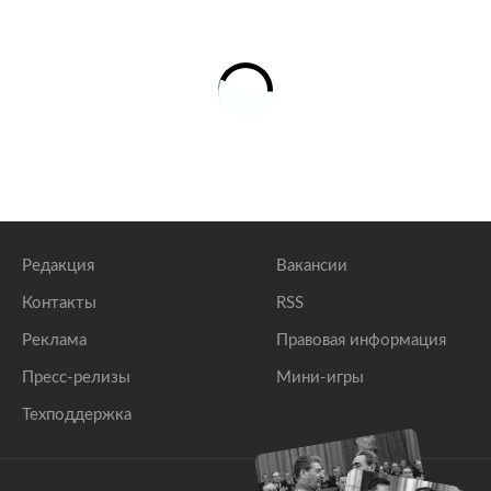
Редакция
Вакансии
Контакты
RSS
Реклама
Правовая информация
Пресс-релизы
Мини-игры
Техподдержка