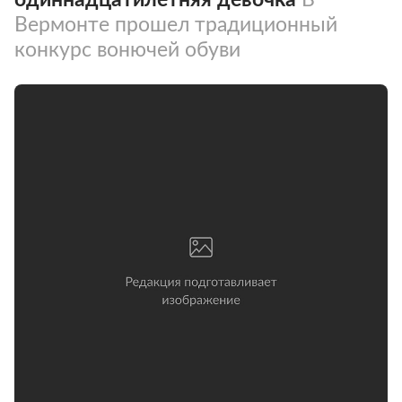
Вермонте прошел традиционный
конкурс вонючей обуви