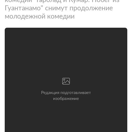
Гуантанамо" снимут продолжение
молодежной комедии