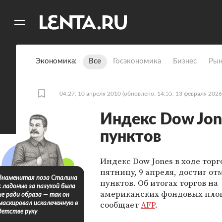
11
A
Экономика
Все
Госэкономика
Бизнес
Рын
04:27, 10 апреля 2010
(обновлено: 14:55, 13 февраля 2026
Индекс Dow Jon
пунктов
Индекс Dow Jones в ходе торг
пятницу, 9 апреля, достиг от
Знаменитая поза Сталина
пунктов. Об итогах торгов на
с ладонью за пазухой была
американских фондовых пло
не ради образа — так он
сообщает
AFP
.
маскировал искалеченную в
детстве руку