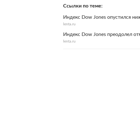
Ссылки по теме
Индекс Dow Jones опустился ниж
lenta.ru
Индекс Dow Jones преодолел отм
lenta.ru