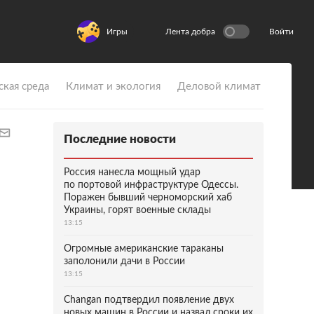
Игры
Лента добра
Войти
ская среда
Климат и экология
Деловой климат
Последние новости
Россия нанесла мощный удар
по портовой инфраструктуре Одессы.
Поражен бывший черноморский хаб
Украины, горят военные склады
13:15
Огромные американские тараканы
заполонили дачи в России
13:15
Changan подтвердил появление двух
новых машин в России и назвал сроки их