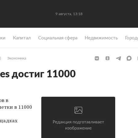
9 августа, 13:18
ки
Капитал
Социальная сфера
Недвижимость
Город
)
Экономика
es достиг 11000
ов в
метки в 11000
щадках