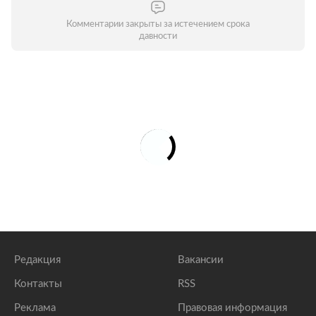
Комментарии закрыты за истечением срока
давности
Редакция
Вакансии
Контакты
RSS
Реклама
Правовая информация